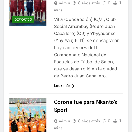
admin
8 años atrás
0
1
mins
Villa (Concepción) (C/7), Club
DEPORTES
Social Amambay (Pedro Juan
Caballero) (C9) y Ybyyauense
(Yby Yaú) (C11), se consagraron
hoy campeones del III
Campeonato Nacional de
Escuelas de Fútbol de Salón,
que se desarrolló en la ciudad
de Pedro Juan Caballero.
Leer más
Corona fue para Nkanto’s
Sport
admin
8 años atrás
0
1
mins