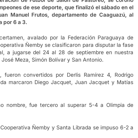
deración de Fútbol de Salón de Pastoreo, se coronó
eones de ese deporte, que finalizó el sábado en el
Juan Manuel Frutos, departamento de Caaguazú, al
a por 6 a 3.
l certamen, avalado por la Federación Paraguaya de
ooperativa Ñemby se clasificaron para disputar la fase
al, a jugarse del 24 al 28 de septiembre en nuestra
vo José Meza, Simón Bolívar y San Antonio.
, fueron convertidos por Derlis Ramírez 4, Rodrigo
rada marcaron Diego Jacquet, Juan Jacquet y Matías
o nombre, fue tercero al superar 5-4 a Olimpia de
 a Cooperativa Ñemby y Santa Librada se impuso 6-2 a