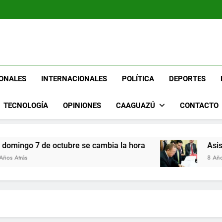
Se dispara a 832 la cifra d
As
Ya
Se dispara a 832 la cifra d
Portal De 
As
Ya
ONALES
INTERNACIONALES
POLÍTICA
DEPORTES
TECNOLOGÍA
OPINIONES
CAAGUAZÚ
CONTACTO
 de octubre se cambia la hora
Asistencia fin
8 Años Atrás