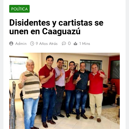
POLÍTICA
Disidentes y cartistas se
unen en Caaguazú
0
Admin
9 Años Atrás
1 Mins