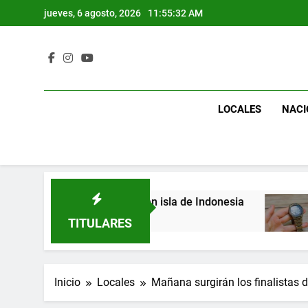
Saltar
jueves, 6 agosto, 2026
11:55:33 AM
al
contenido
LOCALES
NACI
rtos por catástrofe en isla de Indonesia
El do
8 Años 
TITULARES
Inicio
Locales
Mañana surgirán los finalistas d