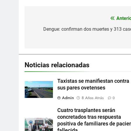
Anterio
Navegación
de
Dengue: confirman dos muertes y 313 cas
entradas
Noticias relacionadas
Taxistas se manifiestan contra
sus pares ovetenses
Admin
8 Años Atrás
0
Cuatro trasplantes serán
concretados tras respuesta
positiva de familiares de pacie
fallecida