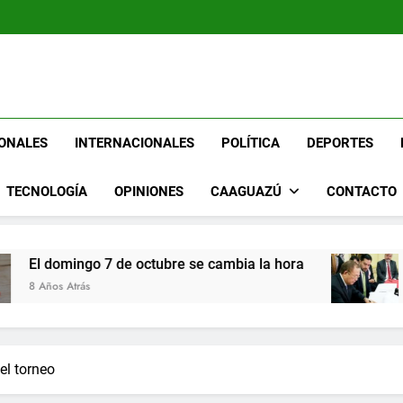
Se dispara a 832 la cifra d
As
Ya
Se dispara a 832 la cifra d
Portal De 
As
Ya
ONALES
INTERNACIONALES
POLÍTICA
DEPORTES
TECNOLOGÍA
OPINIONES
CAAGUAZÚ
CONTACTO
mingo 7 de octubre se cambia la hora
Asistenc
Atrás
8 Años Atr
el torneo