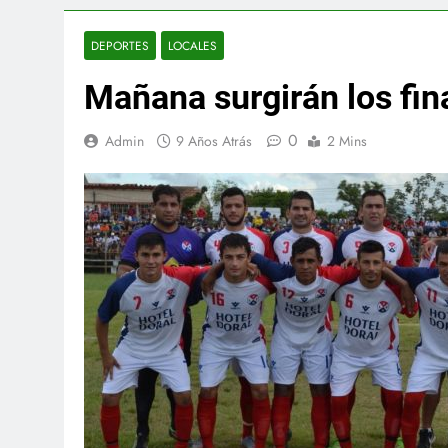
DEPORTES
LOCALES
Mañana surgirán los fina
0
Admin
9 Años Atrás
2 Mins